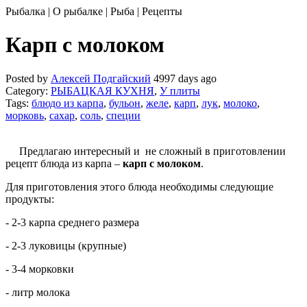
Рыбалка | О рыбалке | Рыба | Рецепты
Карп с молоком
Posted by
Алексей Подгайский
4997 days ago
Category:
РЫБАЦКАЯ КУХНЯ
,
У плиты
Tags:
блюдо из карпа
,
бульон
,
желе
,
карп
,
лук
,
молоко
,
морковь
,
сахар
,
соль
,
специи
Предлагаю интересный и не сложный в приготовлении
рецепт блюда из карпа –
карп с молоком
.
Для приготовления этого блюда необходимы следующие
продукты:
- 2-3 карпа среднего размера
- 2-3 луковицы (крупные)
- 3-4 морковки
- литр молока