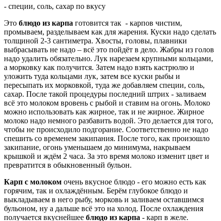
- специи, соль, сахар по вкусу
Это
блюдо из карпа
готовится так - карпов чистим,
промываем, разделываем как для жарения. Куски надо сделать
толщиной 2-3 сантиметра. Хвосты, головы, плавники
выбрасывать не надо – всё это пойдёт в дело. Жабры из голов
надо удалить обязательно. Лук нарезаем крупными кольцами,
а морковку как получится. Затем надо взять кастрюлю и
уложить туда кольцами лук, затем все куски рыбы и
пересыпать их морковкой, туда же добавляем специи, соль,
сахар. После такой процедуры последний штрих - заливаем
всё это молоком вровень с рыбой и ставим на огонь. Молоко
можно использовать как жирное, так и не жирное. Жирное
молоко надо немного разбавить водой. Это делается для того,
чтобы не происходило подгорание. Соответственно не надо
спешить со временем закипания. После того, как произошло
закипание, огонь уменьшаем до минимума, накрываем
крышкой и ждём 2 часа. За это время молоко изменит цвет и
превратится в обыкновенный бульон.
Карп с молоком
очень вкусное блюдо - его можно есть как
горячим, так и охлаждённым. Берём глубокое блюдо и
выкладываем в него рыбу, морковь и заливаем оставшимся
бульоном, ну а дальше всё это на холод. После охлаждения
получается вкуснейшее
блюдо из карпа
- карп в желе.