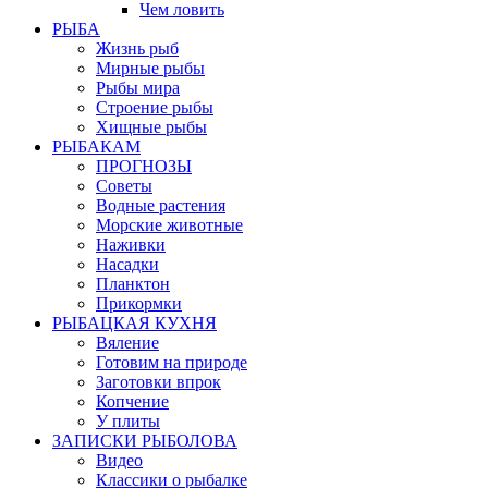
Чем ловить
РЫБА
Жизнь рыб
Мирные рыбы
Рыбы мира
Строение рыбы
Хищные рыбы
РЫБАКАМ
ПРОГНОЗЫ
Советы
Водные растения
Морские животные
Наживки
Насадки
Планктон
Прикормки
РЫБАЦКАЯ КУХНЯ
Вяление
Готовим на природе
Заготовки впрок
Копчение
У плиты
ЗАПИСКИ РЫБОЛОВА
Видео
Классики о рыбалке