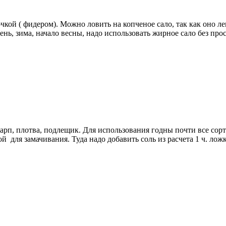
чкой ( фидером). Можно ловить на копченое сало, так как оно ле
нь, зима, начало весны, надо использовать жирное сало без просл
карп, плотва, подлещик. Для использования годны почти все сор
ля замачивания. Туда надо добавить соль из расчета 1 ч. ложка