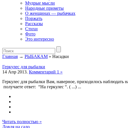
Мудрые мысли
Народные приметы
О женщинах — рыбачках
Поржать
Рассказы
Стихи
Фото
Это интересно
Главная
→
РЫБАКАМ
» Насадки
Геркулес для рыбалки
14 Апр 2013.
Комментарий 1 »
Геркулес для рыбалки Вам, наверное, приходилось наблюдать н
получаете ответ: “На геркулес “. ( ...) ...
Читать полностью »
Ловля на сало