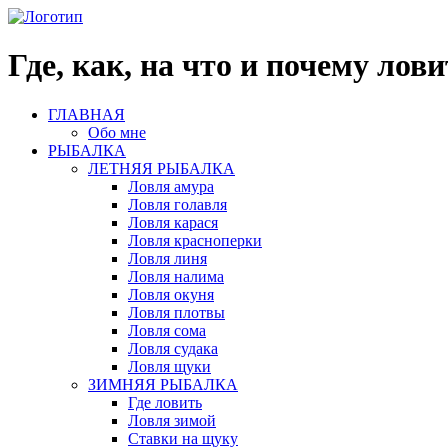
Где, как, на что и почему ло
ГЛАВНАЯ
Обо мне
РЫБАЛКА
ЛЕТНЯЯ РЫБАЛКА
Ловля амура
Ловля голавля
Ловля карася
Ловля красноперки
Ловля линя
Ловля налима
Ловля окуня
Ловля плотвы
Ловля сома
Ловля судака
Ловля щуки
ЗИМНЯЯ РЫБАЛКА
Где ловить
Ловля зимой
Ставки на щуку