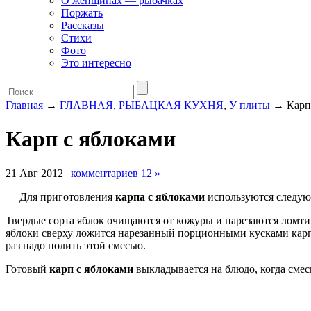
О женщинах — рыбачках
Поржать
Рассказы
Стихи
Фото
Это интересно
Главная
→
ГЛАВНАЯ
,
РЫБАЦКАЯ КУХНЯ
,
У плиты
→ Карп 
Карп с яблоками
21 Авг 2012 |
комментариев 12 »
Для приготовления
карпа с яблоками
используются следующи
Твердые сорта яблок очищаются от кожуры и нарезаются ломтик
яблоки сверху ложится нарезанный порционными кусками карп,
раз надо полить этой смесью.
Готовый
карп с яблоками
выкладывается на блюдо, когда смес