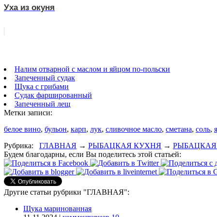
Уха из окуня
Налим отварной с маслом и яйцом по-польски
Запеченный судак
Щука с грибами
Судак фаршированный
Запеченный лещ
Метки записи:
белое вино
,
бульон
,
карп
,
лук
,
сливочное масло
,
сметана
,
соль
,
Рубрика:
ГЛАВНАЯ
→
РЫБАЦКАЯ КУХНЯ
→
РЫБАЦКАЯ
Будем благодарны, если Вы поделитесь этой статьей:
Другие статьи рубрики "ГЛАВНАЯ":
Щука маринованная