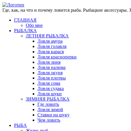
Где, как, на что и почему ловится рыба. Рыбацкие аксессуары.
ГЛАВНАЯ
Обо мне
РЫБАЛКА
ЛЕТНЯЯ РЫБАЛКА
Ловля амура
Ловля голавля
Ловля карася
Ловля красноперки
Ловля линя
Ловля налима
Ловля окуня
Ловля плотвы
Ловля сома
Ловля судака
Ловля щуки
ЗИМНЯЯ РЫБАЛКА
Где ловить
Ловля зимой
Ставки на щуку
Чем ловить
РЫБА
Жизнь рыб