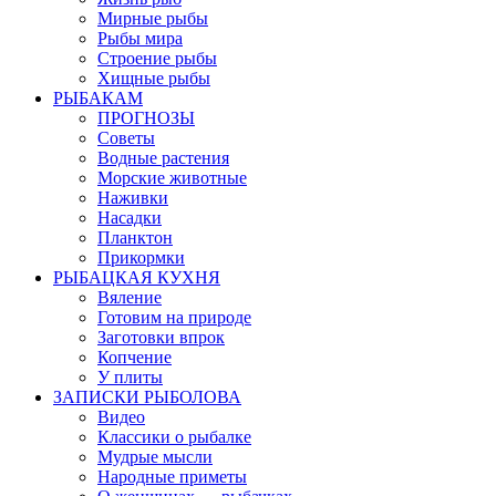
Мирные рыбы
Рыбы мира
Строение рыбы
Хищные рыбы
РЫБАКАМ
ПРОГНОЗЫ
Советы
Водные растения
Морские животные
Наживки
Насадки
Планктон
Прикормки
РЫБАЦКАЯ КУХНЯ
Вяление
Готовим на природе
Заготовки впрок
Копчение
У плиты
ЗАПИСКИ РЫБОЛОВА
Видео
Классики о рыбалке
Мудрые мысли
Народные приметы