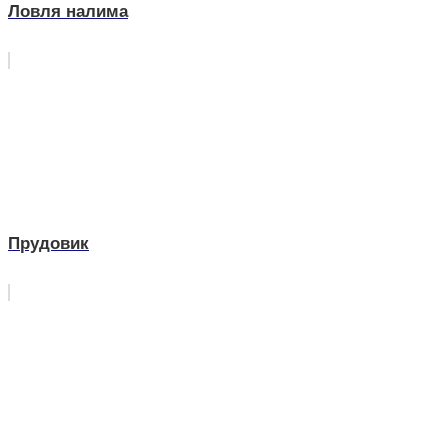
Ловля налима
Прудовик