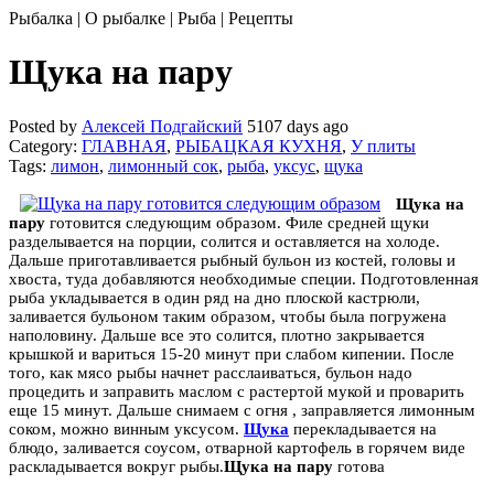
Рыбалка | О рыбалке | Рыба | Рецепты
Щука на пару
Posted by
Алексей Подгайский
5107 days ago
Category:
ГЛАВНАЯ
,
РЫБАЦКАЯ КУХНЯ
,
У плиты
Tags:
лимон
,
лимонный сок
,
рыба
,
уксус
,
щука
Щука на
пару
готовится следующим образом. Филе средней щуки
разделывается на порции, солится и оставляется на холоде.
Дальше приготавливается рыбный бульон из костей, головы и
хвоста, туда добавляются необходимые специи. Подготовленная
рыба
укладывается в один ряд на дно плоской кастрюли,
заливается бульоном таким образом, чтобы была погружена
наполовину. Дальше все это солится, плотно закрывается
крышкой и вариться 15-20 минут при слабом кипении. После
того, как мясо рыбы начнет расслаиваться, бульон надо
процедить и заправить маслом с растертой мукой и проварить
еще 15 минут. Дальше снимаем с огня , заправляется лимонным
соком, можно винным уксусом.
Щука
перекладывается на
блюдо, заливается соусом, отварной картофель в горячем виде
раскладывается вокруг рыбы.
Щука на пару
готова