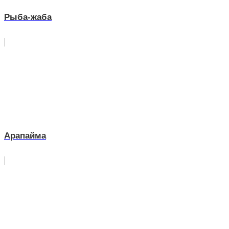
Рыба-жаба
Арапайма