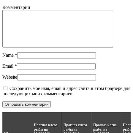
Комментарий
Name
*
Email
*
Website
Сохранить моё имя, email и адрес сайта в этом браузере для
последующих моих комментариев.
Прогноз клева
Прогноз клева
Прогноз клева
Прогн
рыбы на
рыбы на
рыбы на
рыбы 