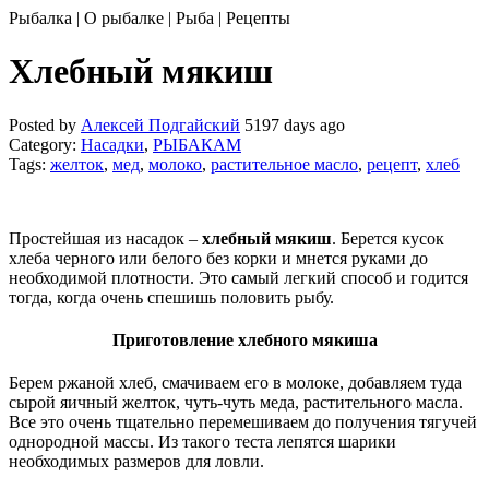
Рыбалка | О рыбалке | Рыба | Рецепты
Хлебный мякиш
Posted by
Алексей Подгайский
5197 days ago
Category:
Насадки
,
РЫБАКАМ
Tags:
желток
,
мед
,
молоко
,
растительное масло
,
рецепт
,
хлеб
Простейшая из насадок –
хлебный мякиш
. Берется кусок
хлеба черного или белого без корки и мнется руками до
необходимой плотности. Это самый легкий способ и годится
тогда, когда очень спешишь половить рыбу.
Приготовление хлебного мякиша
Берем ржаной хлеб, смачиваем его в молоке, добавляем туда
сырой яичный желток, чуть-чуть меда, растительного масла.
Все это очень тщательно перемешиваем до получения тягучей
однородной массы. Из такого теста лепятся шарики
необходимых размеров для ловли.