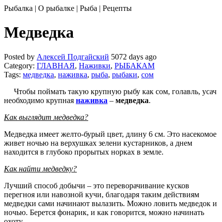
Рыбалка | О рыбалке | Рыба | Рецепты
Медведка
Posted by
Алексей Подгайский
5072 days ago
Category:
ГЛАВНАЯ
,
Наживки
,
РЫБАКАМ
Tags:
медведка
,
наживка
,
рыба
,
рыбаки
,
сом
Чтобы поймать такую крупную рыбу как сом, голавль, усач
необходимо крупная
наживка
–
медведка
.
Как выглядит медведка?
Медведка имеет желто-бурый цвет, длину 6 см. Это насекомое
живет ночью на верхушках
зелени кустарников, а днем
находится в глубоко прорытых норках в земле.
Как найти медведку?
Лучший способ добычи – это переворачивание кусков
перегноя или навозной кучи, благодаря таким действиям
медведки сами начинают вылазить. Можно ловить медведок и
ночью. Берется фонарик, и как говорится, можно начинать
охоту.