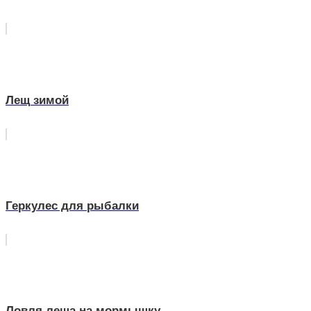
Лещ зимой
Геркулес для рыбалки
Ловля леща на мормышку