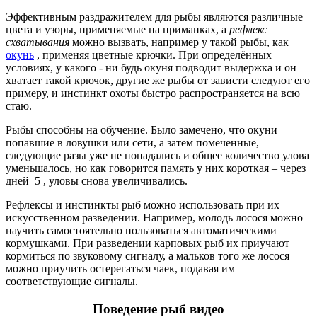
Эффективным раздражителем для рыбы являются различные
цвета и узоры, применяемые на приманках, а
рефлекс
схватывания
можно вызвать, например у такой рыбы, как
окунь
, применяя цветные крючки. При определённых
условиях, у какого - ни будь окуня подводит выдержка и он
хватает такой крючок, другие же рыбы от зависти следуют его
примеру, и инстинкт охоты быстро распространяется на всю
стаю.
Рыбы способны на обучение. Было замечено, что окуни
попавшие в ловушки или сети, а затем помеченные,
следующие разы уже не попадались и общее количество улова
уменьшалось, но как говорится память у них короткая – через
дней 5 , уловы снова увеличивались.
Рефлексы и инстинкты рыб можно использовать при их
искусственном разведении. Например, молодь лосося можно
научить самостоятельно пользоваться автоматическими
кормушками. При разведении карповых рыб их приучают
кормиться по звуковому сигналу, а мальков того же лосося
можно приучить остерегаться чаек, подавая им
соответствующие сигналы.
Поведение рыб видео