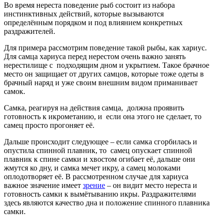
Во время нереста
поведение рыб состоит из набора
инстинктивных действий, которые вызываются
определённым порядком и под влиянием конкретных
раздражителей.
Для примера рассмотрим поведение такой рыбы, как хариус.
Для самца хариуса перед нерестом очень важно занять
нерестилище с подходящим дном и укрытием. Такое брачное
место он защищает от других самцов, которые тоже одеты в
брачный наряд и уже своим внешним видом приманивает
самок.
Самка, реагируя на действия самца, должна проявить
готовность к икрометанию, и если она этого не сделает, то
самец просто прогоняет её.
Дальше происходит следующее – если самка сгорбилась и
опустила спинной плавник, то самец опускает спинной
плавник к спине самки и хвостом огибает её, дальше они
жмутся ко дну, и самка мечет икру, а самец молоками
оплодотворяет её. В рассмотренном случае для хариуса
важное значение имеет
зрение
– он видит место нереста и
готовность самки к вымётыванию икры. Раздражителями
здесь являются качество дна и положение спинного плавника
самки.