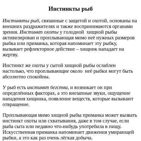
Инстинкты рыб
Инстинкты рыб
, связанные с защитой и охотой, основаны на
внешних раздражителях и также воспринимаются органами
зрения.
Инстинкт охоты
у голодной хищной рыбы
активизирован и проплывающая мимо неё нужных размеров
рыбка или приманка, которая напоминает эту рыбку,
вызывает рефлекторное действие – хищник нападает на
жертву.
Инстинкт же охоты у сытой хищной рыбы ослаблен
настолько, что проплывающие около неё рыбки могут быть
абсолютно спокойны.
У рыб есть
инстинкт бегства
, и возникает он при
определённых факторах, а это внезапные звуки, ощущение
нападения хищника, появление веществ, которые вызывают
отвращение.
Проплывающая мимо хищной рыбы приманка может вызвать
инстинкт охоты или схватывания, даже в том случае, если
рыба сыта или недавно что-нибудь употребила в пищу.
Искусственная приманка напоминает движения умирающей
рыбки, а это как раз очень лёгкая добыча.