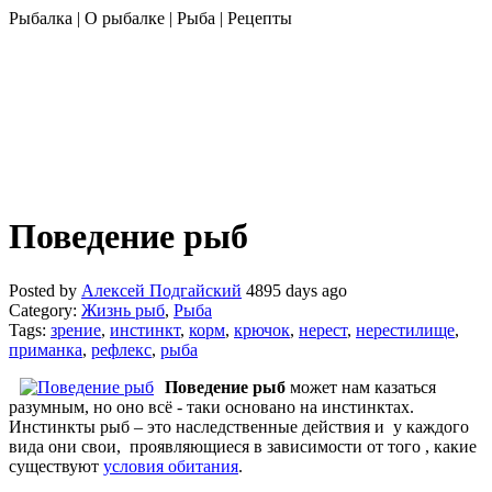
Рыбалка | О рыбалке | Рыба | Рецепты
Поведение рыб
Posted by
Алексей Подгайский
4895 days ago
Category:
Жизнь рыб
,
Рыба
Tags:
зрение
,
инстинкт
,
корм
,
крючок
,
нерест
,
нерестилище
,
приманка
,
рефлекс
,
рыба
Поведение рыб
может нам казаться
разумным, но оно всё - таки основано на инстинктах.
Инстинкты рыб – это наследственные действия и у каждого
вида они свои, проявляющиеся в зависимости от того , какие
существуют
условия обитания
.