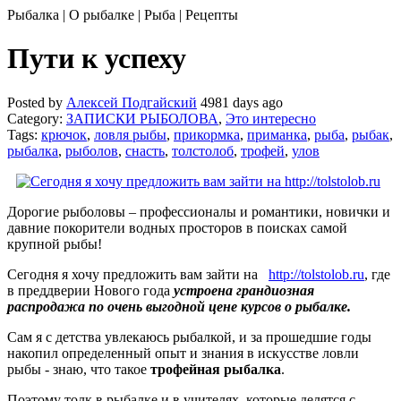
Рыбалка | О рыбалке | Рыба | Рецепты
Пути к успеху
Posted by
Алексей Подгайский
4981 days ago
Category:
ЗАПИСКИ РЫБОЛОВА
,
Это интересно
Tags:
крючок
,
ловля рыбы
,
прикормка
,
приманка
,
рыба
,
рыбак
,
рыбалка
,
рыболов
,
снасть
,
толстолоб
,
трофей
,
улов
Дорогие рыболовы – профессионалы и романтики, новички и
давние покорители водных просторов в поисках самой
крупной рыбы!
Сегодня я хочу предложить вам зайти на
http://tolstolob.ru
, где
в преддверии Нового года
устроена грандиозная
распродажа по очень выгодной цене курсов о рыбалке.
Сам я с детства увлекаюсь рыбалкой, и за прошедшие годы
накопил определенный опыт и знания в искусстве ловли
рыбы - знаю, что такое
трофейная рыбалка
.
Поэтому толк в рыбалке и в учителях, которые делятся с