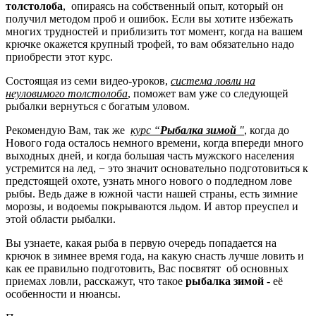
толстолоба
, опираясь на собственный опыт, который он
получил методом проб и ошибок. Если вы хотите избежать
многих трудностей и приблизить тот момент, когда на вашем
крючке окажется крупный трофей, то вам обязательно надо
приобрести этот курс.
Состоящая из семи видео-уроков,
система ловли на
неуловимого толстолоба
, поможет вам уже со следующей
рыбалки вернуться с богатым уловом.
Рекомендую Вам, так же
курс “
Рыбалка зимой
"
, когда до
Нового года осталось немного времени, когда впереди много
выходных дней, и когда большая часть мужского населения
устремится на лед, − это значит основательно подготовиться к
предстоящей охоте, узнать много нового о подледном лове
рыбы. Ведь даже в южной части нашей страны, есть зимние
морозы, и водоемы покрываются льдом. И автор преуспел и
этой области рыбалки.
Вы узнаете, какая рыба в первую очередь попадается на
крючок в зимнее время года, на какую снасть лучше ловить и
как ее правильно подготовить, Вас посвятят об основных
приемах ловли, расскажут, что такое
рыбалка зимой
- её
особенности и нюансы.