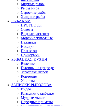
Мирные рыбы
Рыбы мира
Строение рыбы
Хищные рыбы
РЫБАКАМ
ПРОГНОЗЫ
Советы
Водные растения
Морские животные
Наживки
Насадки
Планктон
Прикормки
РЫБАЦКАЯ КУХНЯ
Вяление
Готовим на природе
Заготовки впрок
Копчение
У плиты
ЗАПИСКИ РЫБОЛОВА
Видео
Классики о рыбалке
Мудрые мысли
Народные приметы