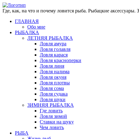
Где, как, на что и почему ловится рыба. Рыбацкие аксессуары.
ГЛАВНАЯ
Обо мне
РЫБАЛКА
ЛЕТНЯЯ РЫБАЛКА
Ловля амура
Ловля голавля
Ловля карася
Ловля красноперки
Ловля линя
Ловля налима
Ловля окуня
Ловля плотвы
Ловля сома
Ловля судака
Ловля щуки
ЗИМНЯЯ РЫБАЛКА
Где ловить
Ловля зимой
Ставки на щуку
Чем ловить
РЫБА
Жизнь рыб