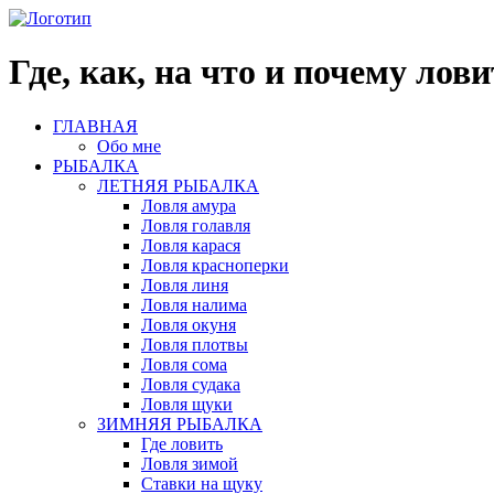
Где, как, на что и почему ло
ГЛАВНАЯ
Обо мне
РЫБАЛКА
ЛЕТНЯЯ РЫБАЛКА
Ловля амура
Ловля голавля
Ловля карася
Ловля красноперки
Ловля линя
Ловля налима
Ловля окуня
Ловля плотвы
Ловля сома
Ловля судака
Ловля щуки
ЗИМНЯЯ РЫБАЛКА
Где ловить
Ловля зимой
Ставки на щуку