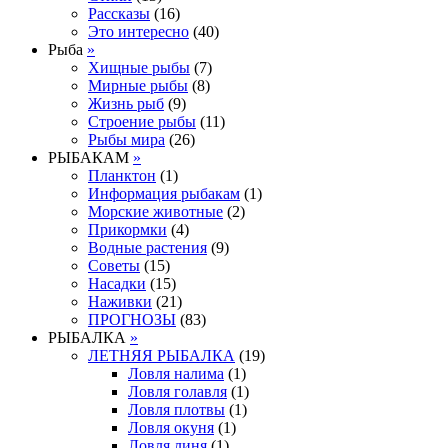
Рассказы
(16)
Это интересно
(40)
Рыба
»
Хищные рыбы
(7)
Мирные рыбы
(8)
Жизнь рыб
(9)
Строение рыбы
(11)
Рыбы мира
(26)
РЫБАКАМ
»
Планктон
(1)
Информация рыбакам
(1)
Морские животные
(2)
Прикормки
(4)
Водные растения
(9)
Советы
(15)
Насадки
(15)
Наживки
(21)
ПРОГНОЗЫ
(83)
РЫБАЛКА
»
ЛЕТНЯЯ РЫБАЛКА
(19)
Ловля налима
(1)
Ловля голавля
(1)
Ловля плотвы
(1)
Ловля окуня
(1)
Ловля линя
(1)