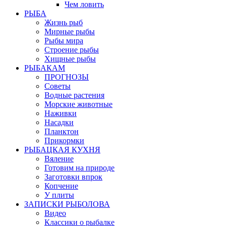
Чем ловить
РЫБА
Жизнь рыб
Мирные рыбы
Рыбы мира
Строение рыбы
Хищные рыбы
РЫБАКАМ
ПРОГНОЗЫ
Советы
Водные растения
Морские животные
Наживки
Насадки
Планктон
Прикормки
РЫБАЦКАЯ КУХНЯ
Вяление
Готовим на природе
Заготовки впрок
Копчение
У плиты
ЗАПИСКИ РЫБОЛОВА
Видео
Классики о рыбалке