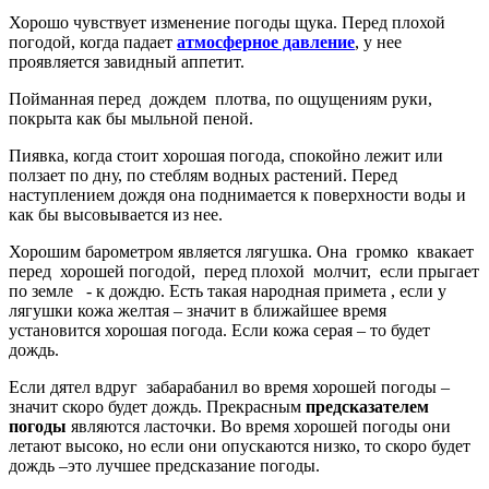
Хорошо чувствует изменение погоды щука. Перед плохой
погодой, когда падает
атмосферное давление
, у нее
проявляется завидный аппетит.
Пойманная перед дождем плотва, по ощущениям руки,
покрыта как бы мыльной пеной.
Пиявка, когда стоит хорошая погода, спокойно лежит или
ползает по дну, по стеблям водных растений. Перед
наступлением дождя она поднимается к поверхности воды и
как бы высовывается из нее.
Хорошим барометром является лягушка. Она громко квакает
перед хорошей погодой, перед плохой молчит, если прыгает
по земле - к дождю. Есть такая народная примета , если у
лягушки кожа желтая – значит в ближайшее время
установится хорошая погода. Если кожа серая – то будет
дождь.
Если дятел вдруг забарабанил во время хорошей погоды –
значит скоро будет дождь. Прекрасным
предсказателем
погоды
являются ласточки. Во время хорошей погоды они
летают высоко, но если они опускаются низко, то скоро будет
дождь –это лучшее предсказание погоды.