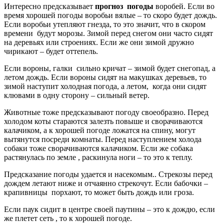
Интересно предсказывает
прогноз погоды
воробей. Если во
время хорошей погоды воробьи вялые – то скоро будет дождь.
Если воробьи утепляют гнезда, то это значит, что в скором
времени будут морозы. Зимой перед снегом они часто сидят
на деревьях или строениях. Если же они зимой дружно
чирикают – будет оттепель.
Если вороны, галки сильно кричат – зимой будет снегопад, а
летом дождь. Если вороны сидят на макушках деревьев, то
зимой наступит холодная погода, а летом, когда они сидят
клювами в одну сторону – сильный ветер.
Животные тоже предсказывают погоду своеобразно. Перед
холодом коты стараются залезть повыше и сворачиваются
калачиком, а к хорошей погоде ложатся на спину, могут
вытянутся посреди комнаты. Перед наступлением холода
собаки тоже сворачиваются калачиком. Если же собака
растянулась по земле , раскинула ноги – то это к теплу.
Предсказание погоды удается и насекомым.. Стрекозы перед
дождем летают ниже и отчаянно стрекочут. Если бабочки –
крапивницы порхают, то может быть дождь или гроза.
Если паук сидит в центре своей паутины – это к дождю, если
же плетет сеть , то к хорошей погоде.