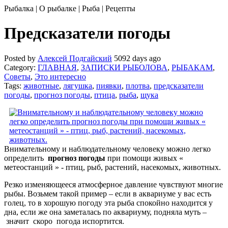
Рыбалка | О рыбалке | Рыба | Рецепты
Предсказатели погоды
Posted by
Алексей Подгайский
5092 days ago
Category:
ГЛАВНАЯ
,
ЗАПИСКИ РЫБОЛОВА
,
РЫБАКАМ
,
Советы
,
Это интересно
Tags:
животные
,
лягушка
,
пиявки
,
плотва
,
предсказатели
погоды
,
прогноз погоды
,
птица
,
рыба
,
щука
Внимательному и наблюдательному человеку можно легко
определить
прогноз погоды
при помощи живых «
метеостанций » - птиц, рыб, растений, насекомых, животных.
Резко изменяющееся атмосферное давление чувствуют многие
рыбы. Возьмем такой пример – если в аквариуме у вас есть
голец, то в хорошую погоду эта рыба спокойно находится у
дна, если же она заметалась по аквариуму, подняла муть –
значит скоро погода испортится.