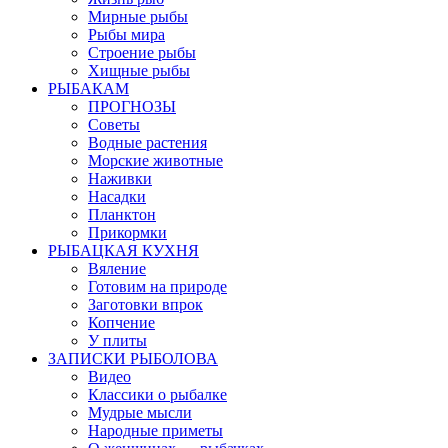
Мирные рыбы
Рыбы мира
Строение рыбы
Хищные рыбы
РЫБАКАМ
ПРОГНОЗЫ
Советы
Водные растения
Морские животные
Наживки
Насадки
Планктон
Прикормки
РЫБАЦКАЯ КУХНЯ
Вяление
Готовим на природе
Заготовки впрок
Копчение
У плиты
ЗАПИСКИ РЫБОЛОВА
Видео
Классики о рыбалке
Мудрые мысли
Народные приметы