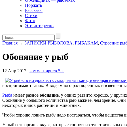
О женщинах — рыбачках
Поржать
Рассказы
Стихи
Фото
Это интересно
Главная
→
ЗАПИСКИ РЫБОЛОВА
,
РЫБАКАМ
,
Строение ры
Обоняние у рыб
12 Апр 2012 |
комментариев 5 »
воспринимают запах. В воде много растворенных и взвешенных
Рыба
имеет разное
обоняние
, у одних развито хорошо, у други
Обоняние у большого количества рыб важнее, чем зрение. Они 
некоторых видов растений и животных.
Чтобы хорошо ловить рыбу надо постараться, чтобы вещества 
У рыб есть органы вкуса, которые состоят из чувствительных кл