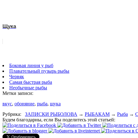
Щука
Боковая линия у рыб
Плавательный пузырь рыбы
Червяк
Самая быстрая рыба
Необычные рыбы
Метки записи:
вкус
,
обоняние
,
рыба
,
щука
Рубрика:
ЗАПИСКИ РЫБОЛОВА
→
РЫБАКАМ
→
Рыба
→
С
Будем благодарны, если Вы поделитесь этой статьей: