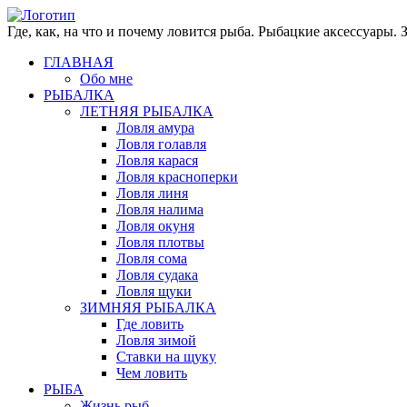
Где, как, на что и почему ловится рыба. Рыбацкие аксессуары.
ГЛАВНАЯ
Обо мне
РЫБАЛКА
ЛЕТНЯЯ РЫБАЛКА
Ловля амура
Ловля голавля
Ловля карася
Ловля красноперки
Ловля линя
Ловля налима
Ловля окуня
Ловля плотвы
Ловля сома
Ловля судака
Ловля щуки
ЗИМНЯЯ РЫБАЛКА
Где ловить
Ловля зимой
Ставки на щуку
Чем ловить
РЫБА
Жизнь рыб