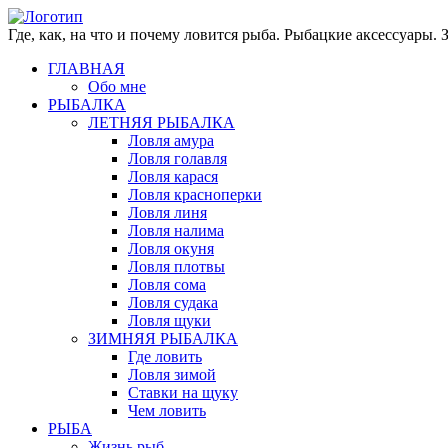
Где, как, на что и почему ловится рыба. Рыбацкие аксессуары.
ГЛАВНАЯ
Обо мне
РЫБАЛКА
ЛЕТНЯЯ РЫБАЛКА
Ловля амура
Ловля голавля
Ловля карася
Ловля красноперки
Ловля линя
Ловля налима
Ловля окуня
Ловля плотвы
Ловля сома
Ловля судака
Ловля щуки
ЗИМНЯЯ РЫБАЛКА
Где ловить
Ловля зимой
Ставки на щуку
Чем ловить
РЫБА
Жизнь рыб