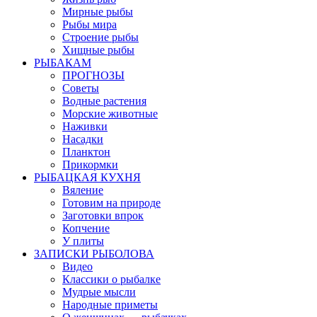
Мирные рыбы
Рыбы мира
Строение рыбы
Хищные рыбы
РЫБАКАМ
ПРОГНОЗЫ
Советы
Водные растения
Морские животные
Наживки
Насадки
Планктон
Прикормки
РЫБАЦКАЯ КУХНЯ
Вяление
Готовим на природе
Заготовки впрок
Копчение
У плиты
ЗАПИСКИ РЫБОЛОВА
Видео
Классики о рыбалке
Мудрые мысли
Народные приметы