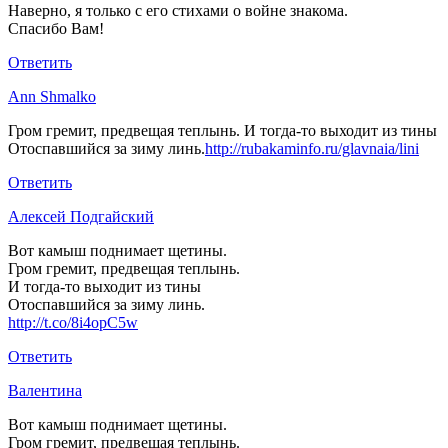
Наверно, я только с его стихами о войне знакома.
Спасибо Вам!
Ответить
Ann Shmalko
Гром гремит, предвещая теплынь. И тогда-то выходит из тины
Отоспавшийся за зиму линь.
http://rubakaminfo.ru/glavnaia/lini
Ответить
Алексей Подгайский
Вот камыш поднимает щетины.
Гром гремит, предвещая теплынь.
И тогда-то выходит из тины
Отоспавшийся за зиму линь.
http://t.co/8i4opC5w
Ответить
Валентина
Вот камыш поднимает щетины.
Гром гремит, предвещая теплынь.