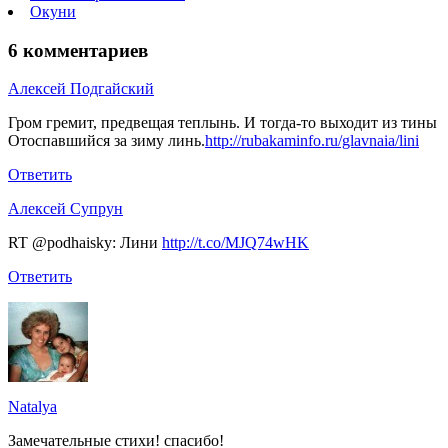
Окуни
6 комментариев
Алексей Подгайский
Гром гремит, предвещая теплынь. И тогда-то выходит из тины
Отоспавшийся за зиму линь.
http://rubakaminfo.ru/glavnaia/lini
Ответить
Алексей Супрун
RT @podhaisky: Лини
http://t.co/MJQ74wHK
Ответить
Natalya
Замечательные стихи! спасибо!