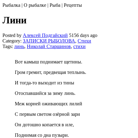
Рыбалка | О рыбалке | Рыба | Рецепты
Лини
Posted by
Алексей Подгайский
5156 days ago
Category:
ЗАПИСКИ РЫБОЛОВА
,
Стихи
Tags:
линь
,
Николай Старшинов
,
стихи
Вот камыш поднимает щетины.
Гром гремит, предвещая теплынь.
И тогда-то выходит из тины
Отоспавшийся за зиму линь.
Меж корней оживающих лилий
С первым светом озёрной зари
Он дотошно копается в иле,
Поднимая со дна пузыри.